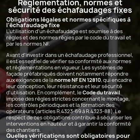
Réglementation, normes et
sécurité des échafaudages fixes
Obligations légales et normes spécifiques à
l’échafaudage fixe
L’utilisation d’un échafaudage est soumise à des
règles et des normes régies par le code du travail et
par les normes NF.
Avant d'investir dans un échafaudage professionnel,
il est essentiel de vérifier sa conformité aux normes
et réglementations en vigueur. Les systèmes de
façade préfabriqués doivent notamment répondre
aux exigences de la
norme NF EN 12810
, qui encadre
leur conception, leur résistance et leur sécurité
d'utilisation. En complément, le
Code du travail
impose des règles strictes concernant le montage,
les contrôles périodiques et la formation des
opérateurs (articles R.4323-69 à R.4323-88). Le
respect de ces obligations contribue à sécuriser les
interventions en hauteur et à garantir la conformité
des chantiers.
Quelles vérifications sont obligatoires pour