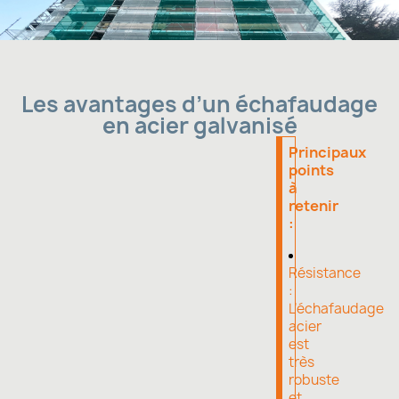
Les avantages d’un échafaudage
en acier galvanisé
Principaux
points
à
retenir
:
Résistance
:
L’échafaudage
acier
est
très
robuste
et