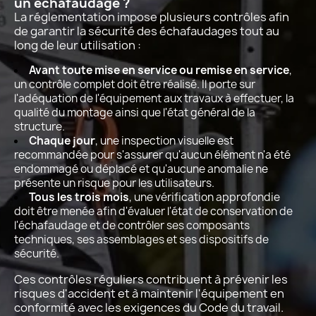
un échafaudage ?
La réglementation impose plusieurs contrôles afin
de garantir la sécurité des échafaudages tout au
long de leur utilisation :
Avant toute mise en service ou remise en service
,
un contrôle complet doit être réalisé. Il porte sur
l'adéquation de l'équipement aux travaux à effectuer, la
qualité du montage ainsi que l'état général de la
structure.
Chaque jour
, une inspection visuelle est
recommandée pour s'assurer qu'aucun élément n'a été
endommagé ou déplacé et qu'aucune anomalie ne
présente un risque pour les utilisateurs.
Tous les trois mois
, une vérification approfondie
doit être menée afin d'évaluer l'état de conservation de
l'échafaudage et de contrôler ses composants
techniques, ses assemblages et ses dispositifs de
sécurité.
Ces contrôles réguliers contribuent à prévenir les
risques d'accident et à maintenir l'équipement en
conformité avec les exigences du Code du travail.