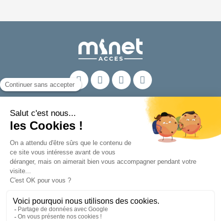
Nos produits
En savoir plus
Contact
605 Rue de la Rive
42320 La Grand-Croix
FRANCE
04 77 22 09 79
Infos & Devis