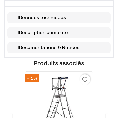
Données techniques
Description complète
Documentations & Notices
Produits associés
-15%
favorite_border