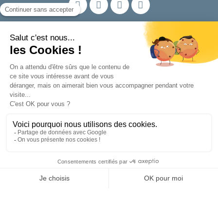
Nos produits
En savoir plus
Contact
605 Rue de la Rive
42320 La Grand-Croix
FRANCE
04 77 22 09 79
Infos & Devis
© 2025 MINET Groupe. Tous droits réservés |
RGPD
|
Cookies
|
Mentions
légales
|
CGV