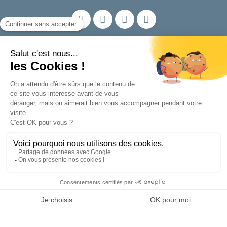
Nos produits
En savoir plus
Contact
605 Rue de la Rive
42320 La Grand-Croix
FRANCE
04 77 22 09 79
Infos & Devis
© 2025 MINET Groupe. Tous droits réservés |
RGPD
|
Cookies
|
Mentions
légales
|
CGV