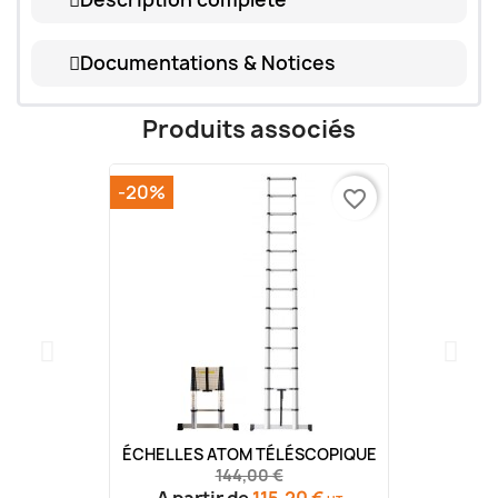
Documentations & Notices
Produits associés
-20%
favorite_border
ÉCHELLES ATOM TÉLÉSCOPIQUE
144,00 €
A partir de
115,20 €