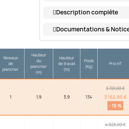
Description complète
Documentations & Notic
Hauteur
Niveaux
Hauteur
du
Poids
de
de travail
Prix HT
plancher
(Kg)
plancher
(m)
(m)
3 721,00 €
3 162,85 €
1
1,9
3,9
134
- 15 %
4 023,00 €