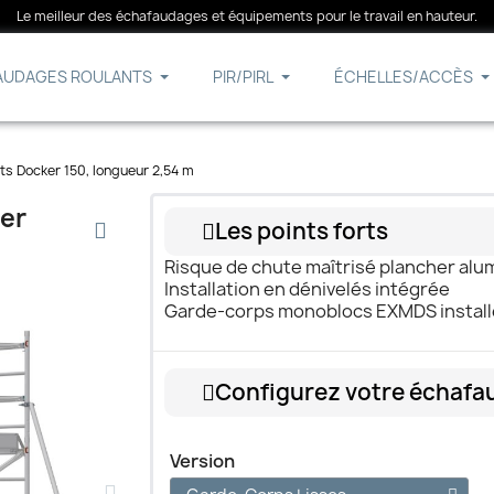
Le meilleur des échafaudages et équipements pour le travail en hauteur.
AUDAGES ROULANTS
PIR/PIRL
ÉCHELLES/ACCÈS
s Docker 150, longueur 2,54 m
er
Les points forts
Risque de chute maîtrisé plancher alu
Installation en dénivelés intégrée
Garde-corps monoblocs EXMDS installés
Configurez votre échafa
Version