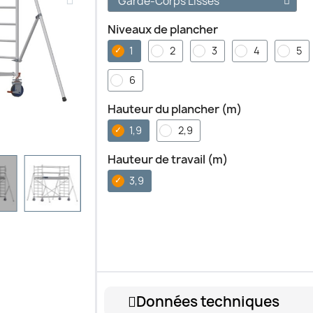
Niveaux de plancher
1
2
3
4
5
6
Hauteur du plancher (m)
1,9
2,9
Hauteur de travail (m)
3,9
Données techniques