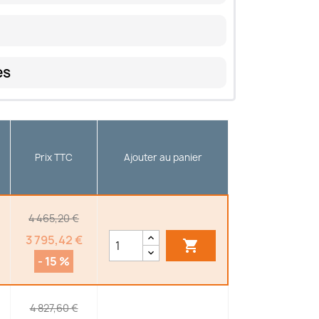
es
Prix TTC
Ajouter au panier
4 465,20 €
3 795,42 €

- 15 %
4 827,60 €