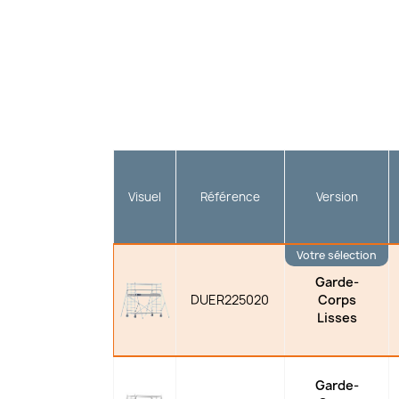
Visuel
Référence
Version
Votre sélection
Garde-
DUER225020
Corps
Lisses
Garde-